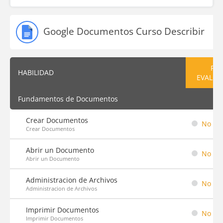
Google Documentos Curso Describir
PRE
HABILIDAD
EVALUA
Fundamentos de Documentos
Crear Documentos
No em
Crear Documentos
Abrir un Documento
No em
Abrir un Documento
Administracion de Archivos
No em
Administracion de Archivos
Imprimir Documentos
No em
Imprimir Documentos