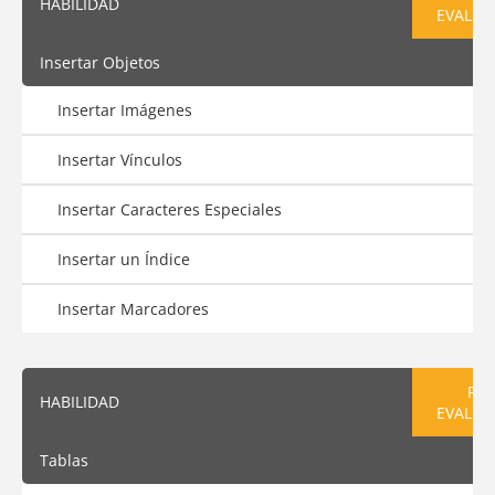
HABILIDAD
EVALUA
Insertar Objetos
Insertar Imágenes
Insertar Vínculos
Insertar Caracteres Especiales
Insertar un Índice
Insertar Marcadores
PRE
HABILIDAD
EVALUA
Tablas