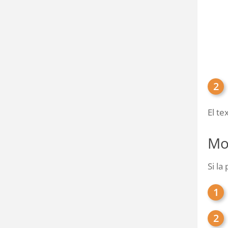
El te
Mo
Si la