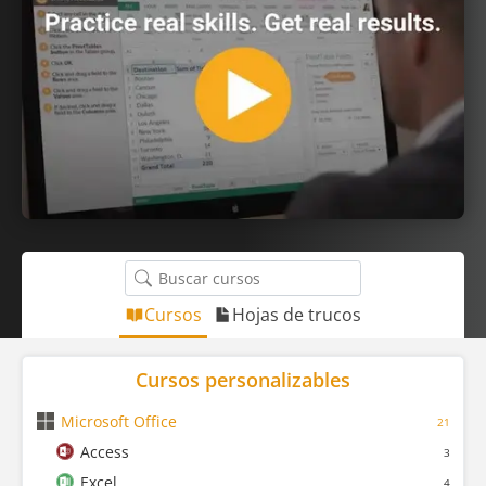
Cursos
Hojas de trucos
Cursos personalizables
Microsoft Office
21
Access
3
Excel
4