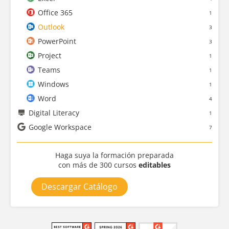
Office 365
1
Outlook
3
PowerPoint
3
Project
1
Teams
1
Windows
1
Word
4
Digital Literacy
1
Google Workspace
7
Haga suya la formación preparada
con más de 300 cursos
editables
Descargar Catálogo