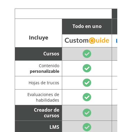
Todo en uno
C
Incluye
Cursos
Contenido
personalizable
Hojas de trucos
Evaluaciones de
habilidades
Creador de
cursos
LMS