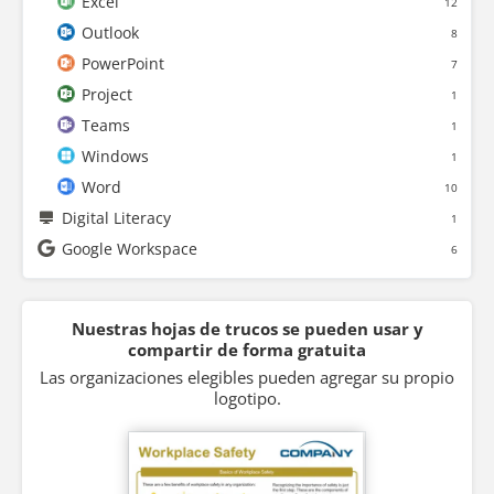
Excel
12
Outlook
8
PowerPoint
7
Project
1
Teams
1
Windows
1
Word
10
Digital Literacy
1
Google Workspace
6
Nuestras hojas de trucos se pueden usar y
compartir de forma gratuita
Las organizaciones elegibles pueden agregar su propio
logotipo.