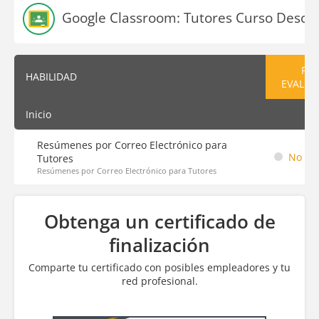
Google Classroom: Tutores Curso Descri
PRE
HABILIDAD
EVALUA
Inicio
Resúmenes por Correo Electrónico para
No em
Tutores
Resúmenes por Correo Electrónico para Tutores
Obtenga un certificado de
finalización
Comparte tu certificado con posibles empleadores y tu
red profesional.