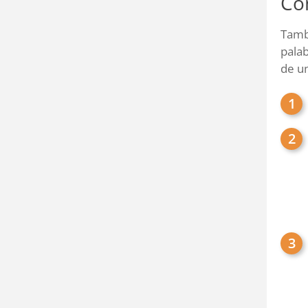
Con
Tambi
palab
de u