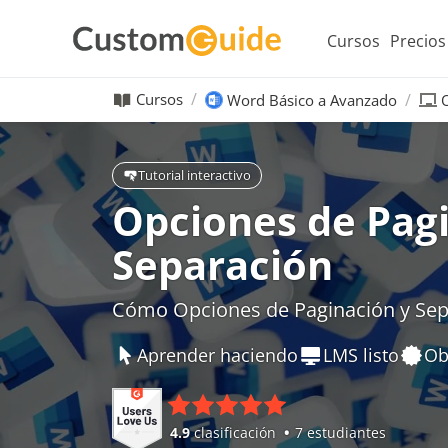
Cursos
Precios
Cursos
Word Básico a Avanzado
Tutorial interactivo
Opciones de Pag
Separación
Cómo Opciones de Paginación y Se
Aprender haciendo
LMS listo
Ob
4.9
clasificación
7 estudiantes