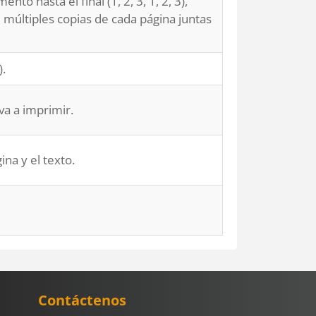
to hasta el final (1, 2, 3, 1, 2, 3),
 múltiples copias de cada página juntas
).
va a imprimir.
na y el texto.
Contáctenos