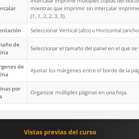
Intercalar imprime múltiples copias del documen
ercalar
mientras que imprimir sin intercalar imprime
(1, 1, 2, 2, 3, 3).
entación
Seleccionar Vertical (alto) u Horizontal (ancho
maño de
Seleccionar el tamaño del panel en el que se 
ina
genes de
Ajustar los márgenes entre el borde de la pági
ina
inas por
Organizar múltiples páginas en una hoja.
a
Vistas previas del curso