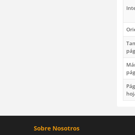
Int
Ori
Ta
pág
Már
pág
Pág
hoj
Sobre Nosotros