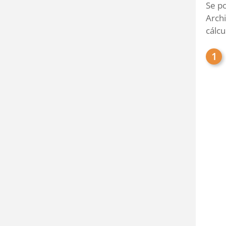
Se po
Arch
cálcu