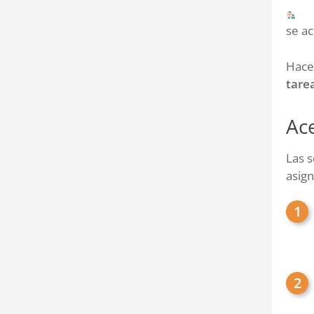
se ac
Hacer
tare
Ac
Las s
asign