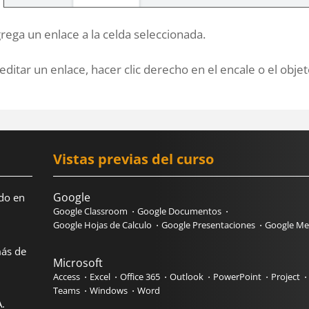
rega un enlace a la celda seleccionada.
editar un enlace, hacer clic derecho en el encale o el obje
Vistas previas del curso
Google
do en
Google Classroom
Google Documentos
Google Hojas de Calculo
Google Presentaciones
Google Me
más de
Microsoft
Access
Excel
Office 365
Outlook
PowerPoint
Project
Teams
Windows
Word
.