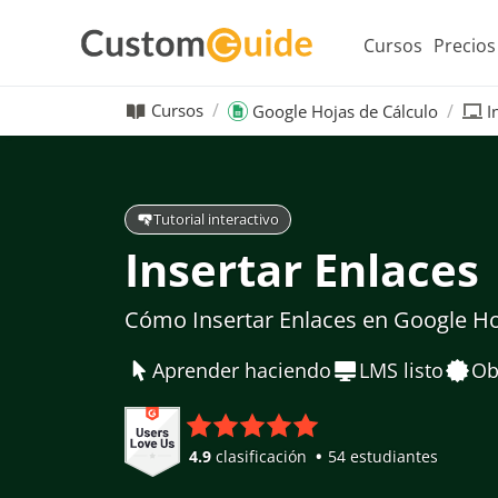
Cursos
Precios
Cursos
Google Hojas de Cálculo
I
Tutorial interactivo
Insertar Enlaces
Cómo Insertar Enlaces en Google Ho
Aprender haciendo
LMS listo
Ob
4.9
clasificación
54 estudiantes