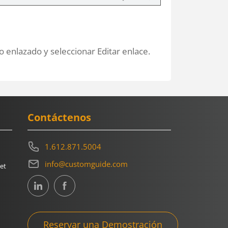
to enlazado y seleccionar Editar enlace.
Contáctenos
1.612.871.5004
info@customguide.com
et
Reservar una Demostración