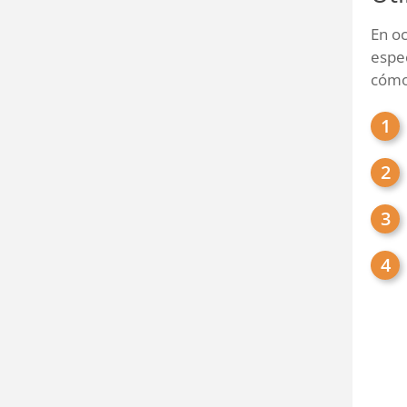
En oc
espec
cómo 