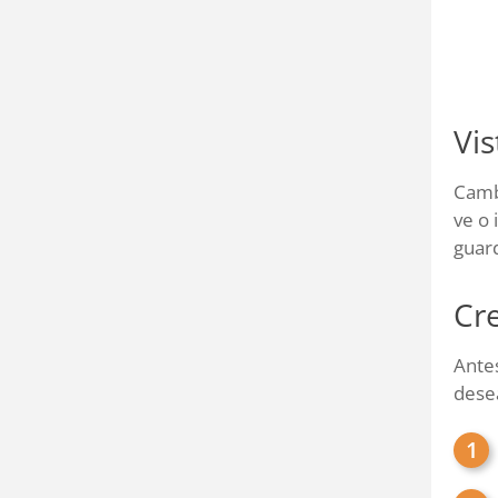
Vis
Cambi
ve o 
guard
Cr
Antes
desea