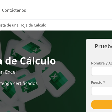
Contáctenos
ista de una Hoja de Cálculo
Prueb
a de Cálculo
Nombre y Ap
n Excel
Puesto
*
tenga certificados