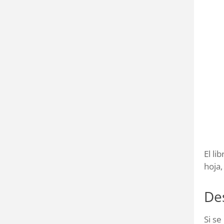
El li
hoja,
Des
Si se