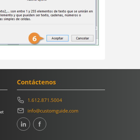
Contáctenos
1.612.871.5004
info@customguide.com
et