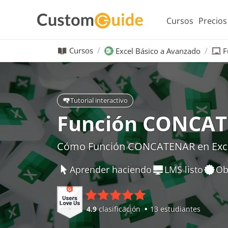
Cursos
Precios
Cursos
Excel Básico a Avanzado
F
Tutorial interactivo
Función CONCA
Cómo Función CONCATENAR en Exc
Aprender haciendo
LMS listo
Ob
4.9
clasificación
13 estudiantes