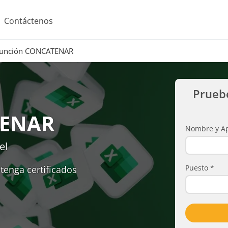
Contáctenos
unción CONCATENAR
Prueb
TENAR
Nombre y Ap
el
Puesto
*
tenga certificados