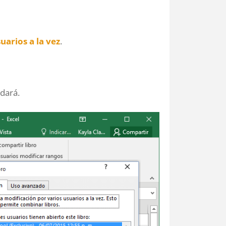
uarios a la vez
.
rdará.