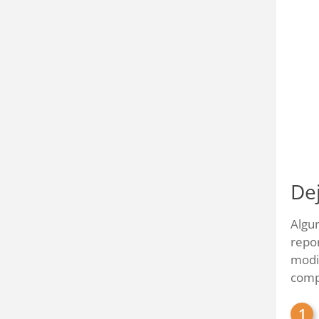
De
Algun
repor
modif
compa