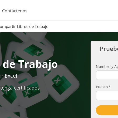
Contáctenos
ompartir Libros de Trabajo
Prueb
 de Trabajo
Nombre y Ap
n Excel
Puesto
*
tenga certificados