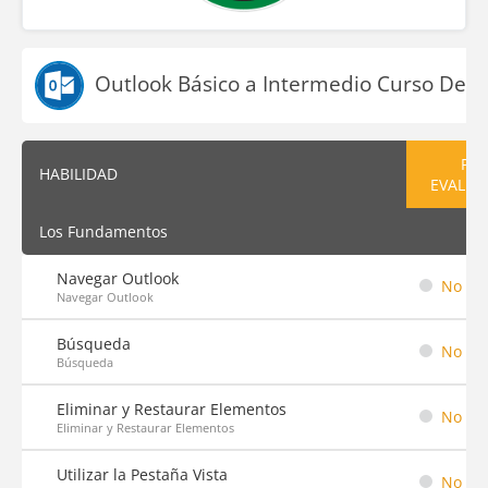
Outlook Básico a Intermedio Curso Descr
PRE
HABILIDAD
EVALUA
Los Fundamentos
Navegar Outlook
No em
Navegar Outlook
Búsqueda
No em
Búsqueda
Eliminar y Restaurar Elementos
No em
Eliminar y Restaurar Elementos
Utilizar la Pestaña Vista
No em