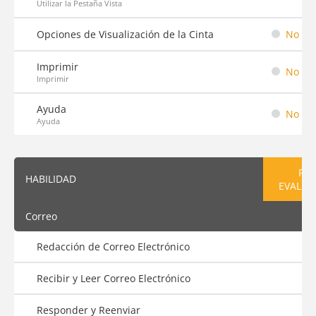
Utilizar la Pestaña Vista
Opciones de Visualización de la Cinta
No em
Imprimir
No em
Imprimir
Ayuda
No em
Ayuda
PRE
HABILIDAD
EVALUA
Correo
Redacción de Correo Electrónico
Recibir y Leer Correo Electrónico
Responder y Reenviar