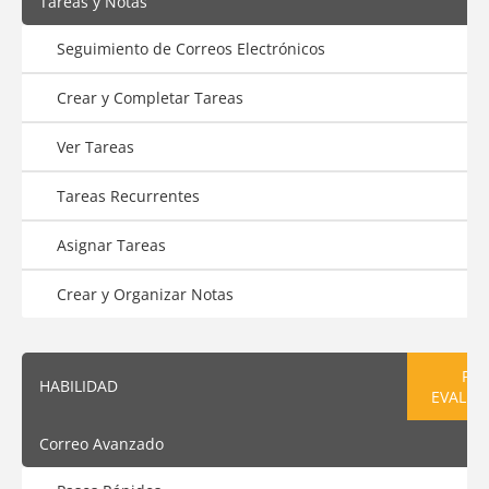
Tareas y Notas
Seguimiento de Correos Electrónicos
Crear y Completar Tareas
Ver Tareas
Tareas Recurrentes
Asignar Tareas
Crear y Organizar Notas
PRE
HABILIDAD
EVALUA
Correo Avanzado